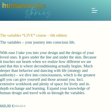
Zum
Inhalt
springen
The variables *LIVE* course – 6th edition
The variables – your journey into conscious life.
With ease I take you into your design and the design of your
loved ones. It goes under the line and under the skin. Because
it touches our hearts when we realize how different we are
and that this is where deconditioning actually begins. Much
deeper than behavior and dancing with life (strategy and
authority) – we dive into consciousness, which is the greatest
gift you can give yourself and those around you. Incl.
extensive workbook and plenty of space for lively and in-
depth exchange and learning. Expand your knowledge of
human design and travel with us through the variables.
660,00
€
888,00
€
Ursprünglicher
Aktueller