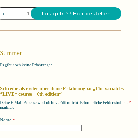
Preis
Preis
war:
ist:
The
888,00 €
660,00 €.
Los geht’s! Hier bestellen
variables
*LIVE*
course
-
6th
edition
Menge
Stimmen
Es gibt noch keine Erfahrungen.
Schreibe als erster über deine Erfahrung zu „The variables
*LIVE* course – 6th edition“
Deine E-Mail-Adresse wird nicht veröffentlicht.
Erforderliche Felder sind mit
*
markiert
Name
*