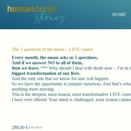
Zum
Inhalt
springen
HOME
The 5 questions of the moon – LIVE course
Every month, the moon asks us 5 questions.
And if we answer NO to all of them,
then we leave.
*** Why should I deal with death now – I’m in the
biggest transformation of our lives
.
And the only one that we know for sure will happen.
So we have the opportunity to prepare ourselves. And that’s wha
anything more moving.
This is the deepest, most honest, most transformative LIVE cour
I have ever offered. Your mind is challenged, your system calme
288,00
€
555,00
€
Ursprünglicher
Aktueller