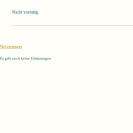
Preis
Preis
war:
ist:
Nicht vorrätig
555,00 €
288,00 €.
Stimmen
Es gibt noch keine Erfahrungen.