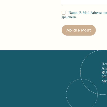
Name, E-Mail-Adresse un
speichern.
Ab die Post
Ho
An
B
PO
My 