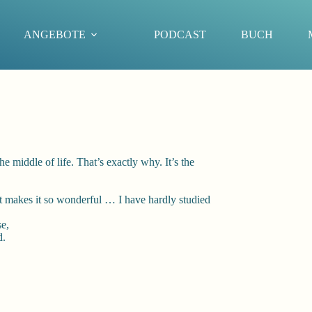
ANGEBOTE
PODCAST
BUCH
 middle of life. That’s exactly why. It’s the
t makes it so wonderful … I have hardly studied
se,
d.