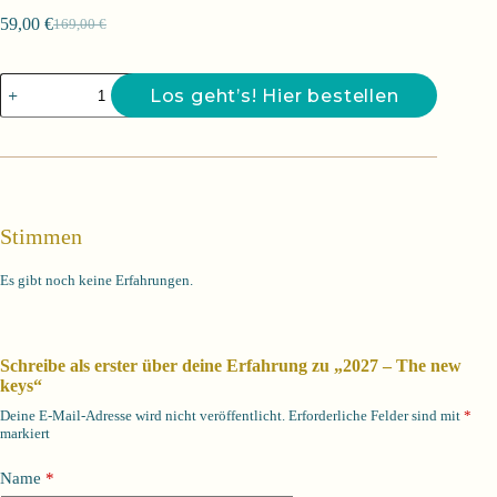
59,00
€
169,00
€
Ursprünglicher
Aktueller
Preis
Preis
war:
ist:
2027
169,00 €
59,00 €.
Los geht’s! Hier bestellen
-
The
new
keys
Menge
Stimmen
Es gibt noch keine Erfahrungen.
Schreibe als erster über deine Erfahrung zu „2027 – The new
keys“
Deine E-Mail-Adresse wird nicht veröffentlicht.
Erforderliche Felder sind mit
*
markiert
Name
*