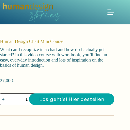
Zum
Inhalt
springen
Human Design Chart Mini Course
What can I recognize in a chart and how do I actually get
started? In this video course with workbook, you’ll find an
easy, everyday introduction and lots of inspiration on the
basics of human design.
27,00
€
Human
Los geht’s! Hier bestellen
Design
Chart
Mini
Course
Menge