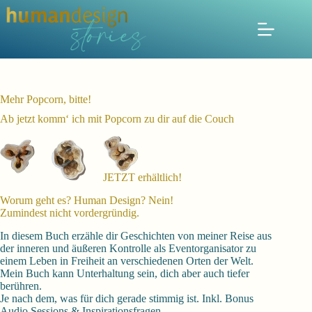
Zum
Inhalt
springen
Mehr Popcorn, bitte!
Ab jetzt komm‘ ich mit Popcorn zu dir auf die Couch
JETZT erhältlich!
Worum geht es? Human Design? Nein!
Zumindest nicht vordergründig.
In diesem Buch erzähle dir Geschichten von meiner Reise aus
der inneren und äußeren Kontrolle als Eventorganisator zu
einem Leben in Freiheit an verschiedenen Orten der Welt.
Mein Buch kann Unterhaltung sein, dich aber auch tiefer
berühren.
Je nach dem, was für dich gerade stimmig ist. Inkl. Bonus
Audio Sessions & Inspirationsfragen